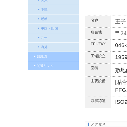
関東
中部
近畿
名称
王子
中国・四国
所在地
〒2
九州
TEL/FAX
046-
海外
工場設立
195
組織図
関連リンク
面積
敷地
主要設備
[貼合
FFG
取得認証
ISO