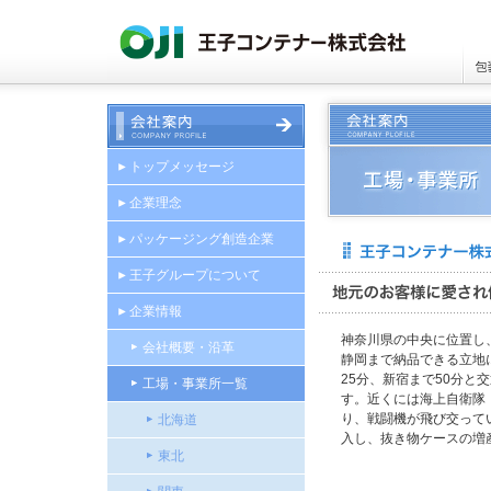
トップメッセージ
企業理念
パッケージング創造企業
王子グループについて
企業情報
神奈川県の中央に位置し
会社概要・沿革
静岡まで納品できる立地
25分、新宿まで50分と
工場・事業所一覧
す。近くには海上自衛隊
り、戦闘機が飛び交ってい
北海道
入し、抜き物ケースの増
東北